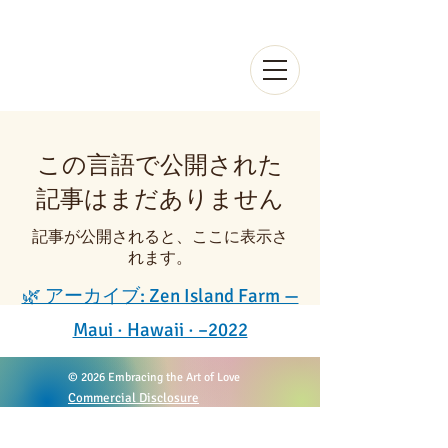
Ayako
Aoi
この言語で公開された
記事はまだありません
記事が公開されると、ここに表示さ
れます。
🌿 アーカイブ: Zen Island Farm —
Maui · Hawaii · –2022
© 2026 Embracing the Art of Love
Commercial Disclosure